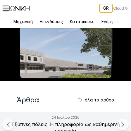
GR
Μηχανική
Επενδύσεις
Κατασκευές
Ενέργεια
Π
ΙΩΝΙΚΗ εταιρεία μηχανικών στην Ελλάδα – υπηρεσίες, έργα και
Άρθρα
όλα τα άρθρα
24 Ιουλίου 2026
Έξυπνες πόλεις: Η πληροφορία ως καθημερινή
υπηρεσία